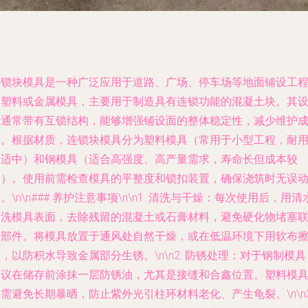
连锁块模具是一种广泛应用于道路、广场、停车场等地面铺设工
的塑料或金属模具，主要用于制造具有连锁功能的混凝土块。其
计通常带有互锁结构，能够增强铺设面的整体稳定性，减少维护
本。根据材质，连锁块模具分为塑料模具（常用于小型工程，耐
性适中）和钢模具（适合高强度、高产量需求，寿命长但成本较
高）。使用前需检查模具的平整度和锁扣装置，确保浇筑时无误
。\n\n### 养护注意事项\n\n1.
清洗与干燥
：每次使用后，用清
冲洗模具表面，去除残留的混凝土或石膏材料，避免硬化物堵塞
锁部件。将模具放置于通风处自然干燥，或在低温环境下用软布
，以防积水导致金属部分生锈。\n\n2.
防锈处理
：对于钢制模具
建议在储存前涂抹一层防锈油，尤其是接缝和合鑫位置。塑料模
需避免长期暴晒，防止紫外光引柱环材料老化、产生龟裂。\n\n3