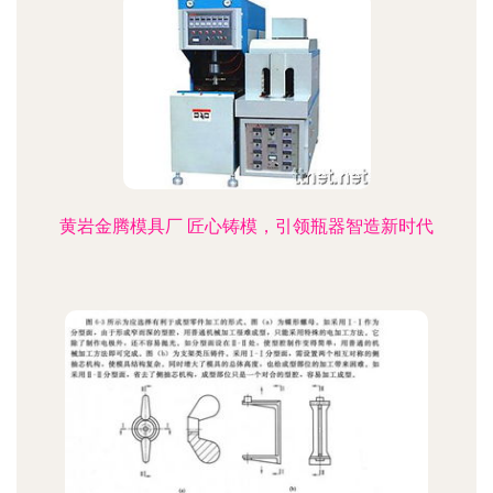
黄岩金腾模具厂 匠心铸模，引领瓶器智造新时代