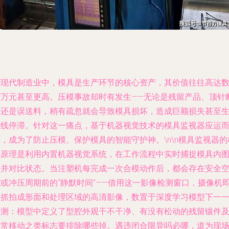
在现代制造业中，模具是生产环节的核心资产，其价值往往高达
十万元甚至更高。压模事故却时有发生——无论是残留产品、顶针
裂还是误送料，稍有疏忽就会导致模具损坏，造成巨额损失甚至
产线停滞。针对这一痛点，基于机器视觉技术的模具监视器应运
，成为了防止压模、保护模具的智能守护神。\n\n模具监视器的
心原理是利用内置机器视觉系统，在工作流程中实时捕捉模具内
像并对比状态。当注塑机每完成一次合模动作后，都会存在安全
隙或冲压周期前的“静默时间”——借用这一影像检测窗口，摄像机
刻抓拍成形面和处理区域的高清影像，数置于深度学习模型下一
检测：模型中定义了型腔外观干不干净、有没有松动的残留镶件
异常移动之类标志要排除哪些掉。遇违闭合限异吗必哪，道为现